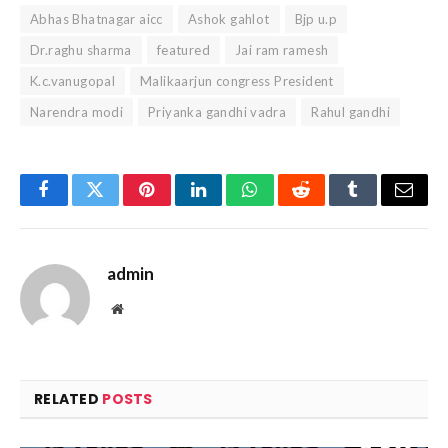
Abhas Bhatnagar aicc
Ashok gahlot
Bjp u.p
Dr.raghu sharma
featured
Jai ram ramesh
K.c.vanugopal
Malikaarjun congress President
Narendra modi
Priyanka gandhi vadra
Rahul gandhi
Facebook
Twitter
Pinterest
LinkedIn
WhatsApp
Reddit
Tumblr
Email
admin
Website
RELATED
POSTS