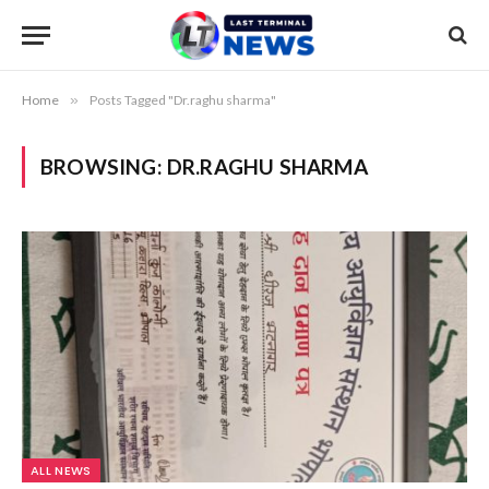
Home
»
Posts Tagged "Dr.raghu sharma"
BROWSING:
DR.RAGHU SHARMA
ALL NEWS