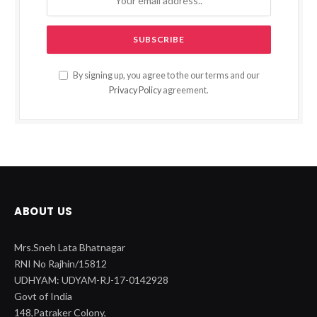
By signing up, you agree to the our terms and our
Privacy Policy
agreement.
ABOUT US
Mrs.Sneh Lata Bhatnagar
RNI No Rajhin/15812
UDHYAM: UDYAM-RJ-17-0142928
Govt of India
148,Patraker Colony,