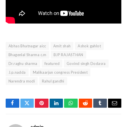
Abhas Bhatnagar aicc
Amit shah
Ashok gahlot
Bhagenlal Sharma c.m
BJP RAJASTHAN
Dr.raghu sharma
featured
Govind singh Dodasra
J.p.nadda
Malikaarjun congress President
Narendra modi
Rahul gandhi
Facebook
Twitter
Pinterest
LinkedIn
WhatsApp
Reddit
Tumblr
Email
admin