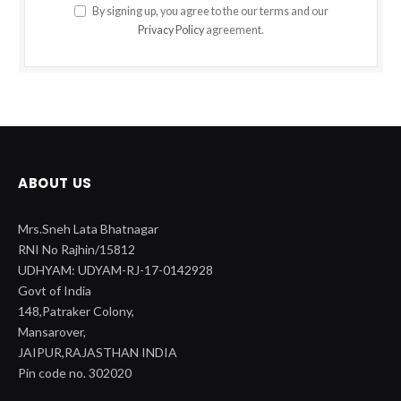
By signing up, you agree to the our terms and our
Privacy Policy
agreement.
ABOUT US
Mrs.Sneh Lata Bhatnagar
RNI No Rajhin/15812
UDHYAM: UDYAM-RJ-17-0142928
Govt of India
148,Patraker Colony,
Mansarover,
JAIPUR,RAJASTHAN INDIA
Pin code no. 302020