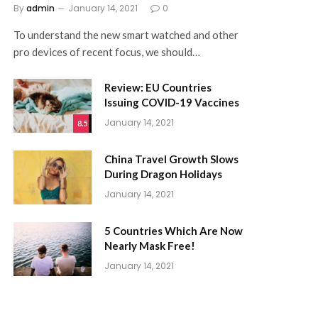
By
admin
January 14, 2021
0
To understand the new smart watched and other
pro devices of recent focus, we should…
Review: EU Countries
Issuing COVID-19 Vaccines
January 14, 2021
8.5
China Travel Growth Slows
During Dragon Holidays
January 14, 2021
5 Countries Which Are Now
Nearly Mask Free!
January 14, 2021