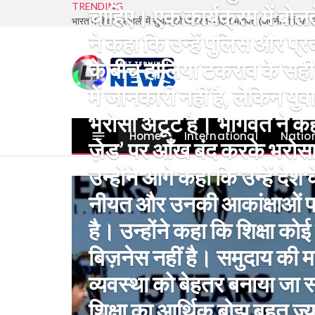
TRENDING
चाहिए। एक कार्यक्रम में बोल
ने कहा कि उन्हें पुलिस और प्र
के बीच हालिया टकराव के सही 
में जानकारी नहीं है, लेकिन य
भरोसा अटूट है। भागवत ने कहा
Home
International
Natio
ज़ेड’ पर आँख बंद करके भरोस
उन्होंने आगे कहा कि उन्हें देश
नीयत और उनकी आकांक्षाओं पर
है। उन्होंने कहा कि शिक्षा को
बिज़नेस नहीं है। समुदाय की मद
व्यवस्था को बेहतर बनाया जा
शिक्षा का आर्थिक बोझ बहुत ज़्या