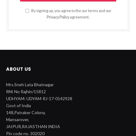
By signing up, you agree to the our terms and our
Privacy Policy
agreement.
ABOUT US
Mrs.Sneh Lata Bhatnagar
RNI No Rajhin/15812
UDHYAM: UDYAM-RJ-17-0142928
Govt of India
148,Patraker Colony,
Mansarover,
JAIPUR,RAJASTHAN INDIA
Pin code no. 302020