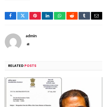
Facebook
Twitter
Pinterest
LinkedIn
WhatsApp
Reddit
Tumblr
Email
admin
Website
RELATED
POSTS