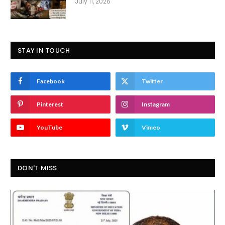
July 11, 2026
STAY IN TOUCH
Facebook
Twitter
Pinterest
Instagram
YouTube
Vimeo
DON'T MISS