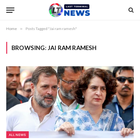
Home
»
Posts Tagged "Jai ram ramesh"
BROWSING:
JAI RAM RAMESH
ALL NEWS