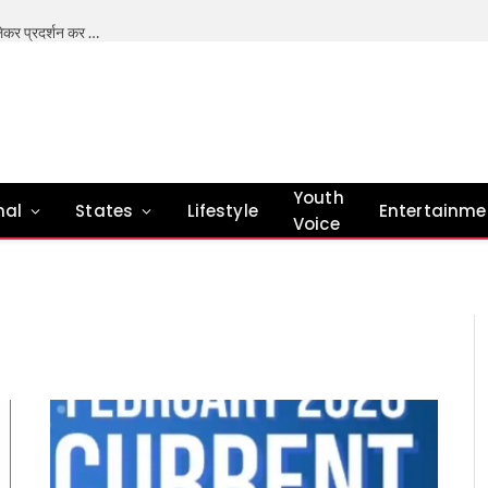
भारत में शिक्षा प्रणाली में सुधार की जरूरत- मोहन भागवत (अपनी मांगों को लेकर प्रदर्शन कर रहे छात्र राष्ट्र विरोधी नहीं है। ) देश के अलग-अलग हिस्सों में पेपर लीक को लेकर जेन जी (नई पीढ़ी) के बढ़ते विरोध के बीच, राष्ट्रीय स्वयंसेवक संघ के प्रमुख मोहन भागवत ने कहा कि उनकी शिकायतें जायज़ हैं और भारत की शिक्षा प्रणाली में सुधार की ज़रूरत है। हाल ही में छात्रों के विरोध-प्रदर्शन और प्रदर्शनकारियों को ‘राष्ट्र-विरोधी’ कहे जाने पर आरएसएस प्रमुख मोहन भागवत ने कहा कि अगर जेन जी विरोध कर रहा है, तो वे राष्ट्र-विरोधी नहीं हैं। वे हमारे ही लोग हैं, हमारी अगली पीढ़ी हैं। मुझे नहीं लगता कि जेन जी ऐसी है। मुझे लगता है कि नई पीढ़ी – जेन जी और जेन अल्फा- हमारी मौजूदा पीढ़ी से ज़्यादा ईमानदार है, और देशभक्ति व सेवा की सच्ची अपील उन पर असर करती है। उन्होंने आगे कहा कि अब, जेन जीऔर जेन अल्फा सवाल पूछते हैं, उन्हें तार्किक जवाब और प्यार चाहिए,लोकतंत्र में यही तरीका है। इसे अंग्रेज़ी में ‘डिबेट’ कहते हैं, हम इसे ‘शास्त्रार्थ’ कहते हैं – वहाँ कोई बहस नहीं होती, बल्कि दो पक्ष होते हैं: ‘पूर्व’ और ‘उत्तर’। हम सभी पहलुओं को देखते हैं और हर किसी का अपना नज़रिया होता है, इसलिए हर विषय पर एक नया पहलू सामने आता है। तो, हमें कई राय और विरोधी राय मिलती हैं, जो मिलकर सच्चाई की पूरी तस्वीर बनाती हैं। ऐसा ज़रूर होना चाहिए। भागवत ने कहा कि मैं यह नहीं कहूँगा कि जेन जी को विरोध नहीं करना चाहिए, लेकिन लोकतंत्र में विरोध करने और काम करने के कुछ तरीके होते हैं। संविधान बनाने वालों ने, और डॉ. बाबासाहेब अंबेडकर के भाषणों में, इस बारे में संकेत दिए गए हैं। इस पर ध्यान दिया जाना चाहिए। हमें यह भी देखना चाहिए कि जेन जी विरोध करने के लिए आवाज़ नहीं उठा रही है, वे ऐसा इसलिए कर रहे हैं क्योंकि उन्हें कुछ दिक्कतें हैं और उन्हें ठीक किया जाना चाहिए। आंदोलन मेरे या आपके ख़िलाफ़ नहीं, बल्कि सिस्टम को सुधारने के लिए होना चाहिए। एक कार्यक्रम में बोलते हुए भागवत ने कहा कि उन्हें पुलिस और प्रदर्शनकारियों के बीच हालिया टकराव के सही हालात के बारे में जानकारी नहीं है, लेकिन युवाओं पर उनका भरोसा अटूट है। भागवत ने कहा कि मैं ‘जेन ज़ेड’ पर आँख बंद करके भरोसा करूँगा। उन्होंने आगे कहा कि उन्हें देश के युवाओं की नीयत और उनकी आकांक्षाओं पर पूरा भरोसा है। उन्होंने कहा कि शिक्षा कोई कमर्शियल बिज़नेस नहीं है। समुदाय की मदद से शिक्षा व्यवस्था को बेहतर बनाया जा सकता है। शिक्षा का आर्थिक बोझ बहुत ज़्यादा है। हमें सतर्क और सक्रिय रहने की ज़रूरत है और सिस्टम का नियमित रूप से आकलन करना होगा। हमें अपने शिक्षकों को भी प्रशिक्षित करने की आवश्यकता है। शिक्षा देना सिर्फ़ सरकार की ज़िम्मेदारी नहीं है, बल्कि यह एक सामाजिक ज़िम्मेदारी भी है – मोहन भागवत
Youth
nal
States
Lifestyle
Entertainme
Voice