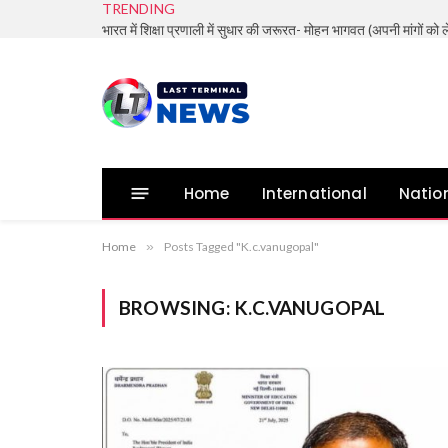
TRENDING
Home
International
Natio
Home
»
Posts Tagged "K.c.vanugopal"
BROWSING:
K.C.VANUGOPAL