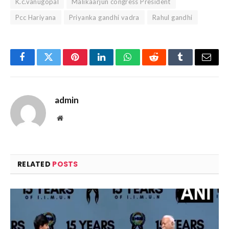
K.c.vanugopal
Malikaarjun congress President
Pcc Hariyana
Priyanka gandhi vadra
Rahul gandhi
Facebook
Twitter
Pinterest
LinkedIn
WhatsApp
Reddit
Tumblr
Email
admin
Website
RELATED
POSTS