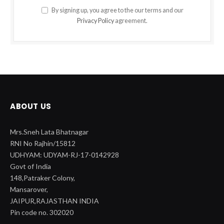
By signing up, you agree to the our terms and our
Privacy Policy
agreement.
ABOUT US
Mrs.Sneh Lata Bhatnagar
RNI No Rajhin/15812
UDHYAM: UDYAM-RJ-17-0142928
Govt of India
148,Patraker Colony,
Mansarover,
JAIPUR,RAJASTHAN INDIA
Pin code no. 302020