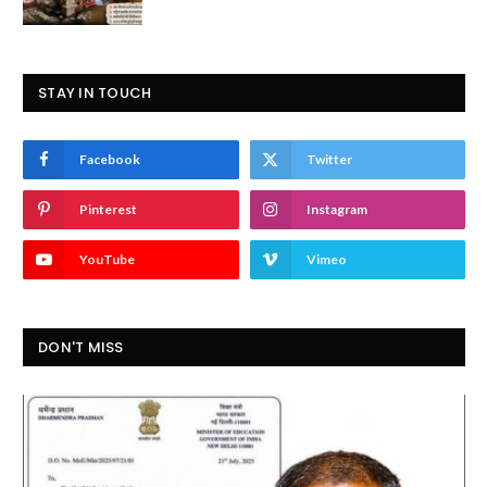
STAY IN TOUCH
Facebook
Twitter
Pinterest
Instagram
YouTube
Vimeo
DON'T MISS