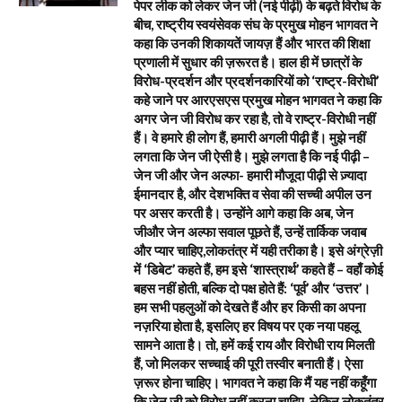
पेपर लीक को लेकर जेन जी (नई पीढ़ी) के बढ़ते विरोध के
बीच, राष्ट्रीय स्वयंसेवक संघ के प्रमुख मोहन भागवत ने
कहा कि उनकी शिकायतें जायज़ हैं और भारत की शिक्षा
प्रणाली में सुधार की ज़रूरत है। हाल ही में छात्रों के
विरोध-प्रदर्शन और प्रदर्शनकारियों को ‘राष्ट्र-विरोधी’
कहे जाने पर आरएसएस प्रमुख मोहन भागवत ने कहा कि
अगर जेन जी विरोध कर रहा है, तो वे राष्ट्र-विरोधी नहीं
हैं। वे हमारे ही लोग हैं, हमारी अगली पीढ़ी हैं। मुझे नहीं
लगता कि जेन जी ऐसी है। मुझे लगता है कि नई पीढ़ी –
जेन जी और जेन अल्फा- हमारी मौजूदा पीढ़ी से ज़्यादा
ईमानदार है, और देशभक्ति व सेवा की सच्ची अपील उन
पर असर करती है। उन्होंने आगे कहा कि अब, जेन
जीऔर जेन अल्फा सवाल पूछते हैं, उन्हें तार्किक जवाब
और प्यार चाहिए,लोकतंत्र में यही तरीका है। इसे अंग्रेज़ी
में ‘डिबेट’ कहते हैं, हम इसे ‘शास्त्रार्थ’ कहते हैं – वहाँ कोई
बहस नहीं होती, बल्कि दो पक्ष होते हैं: ‘पूर्व’ और ‘उत्तर’।
हम सभी पहलुओं को देखते हैं और हर किसी का अपना
नज़रिया होता है, इसलिए हर विषय पर एक नया पहलू
सामने आता है। तो, हमें कई राय और विरोधी राय मिलती
हैं, जो मिलकर सच्चाई की पूरी तस्वीर बनाती हैं। ऐसा
ज़रूर होना चाहिए। भागवत ने कहा कि मैं यह नहीं कहूँगा
कि जेन जी को विरोध नहीं करना चाहिए, लेकिन लोकतंत्र