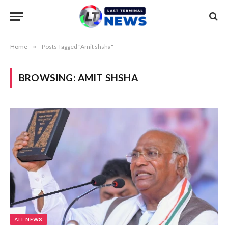
Home
»
Posts Tagged "Amit shsha"
BROWSING:
AMIT SHSHA
ALL NEWS