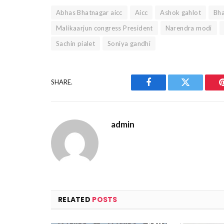
Abhas Bhatnagar aicc
Aicc
Ashok gahlot
Bha
Malikaarjun congress President
Narendra modi
Sachin pialet
Soniya gandhi
SHARE.
Facebook
Twitter
admin
RELATED
POSTS