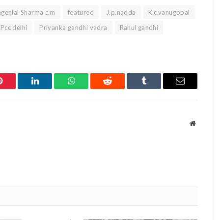
genlal Sharma c.m
featured
J.p.nadda
K.c.vanugopal
Pcc delhi
Priyanka gandhi vadra
Rahul gandhi
Pinterest
LinkedIn
WhatsApp
Reddit
Tumblr
Email
Website