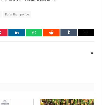
Rajasthan police
Pinterest
LinkedIn
WhatsApp
Reddit
Tumblr
Email
Website