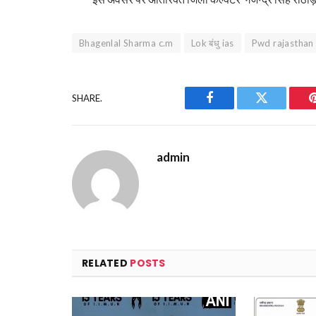
Bhagenlal Sharma c.m
Lok बंधु ias
Pwd rajasthan
SHARE.
Facebook
Twitter
admin
RELATED
POSTS