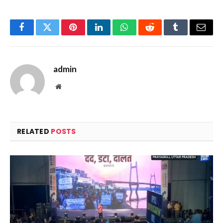
Facebook
Twitter
Pinterest
LinkedIn
WhatsApp
Reddit
Tumblr
Email
admin
Website
RELATED
POSTS