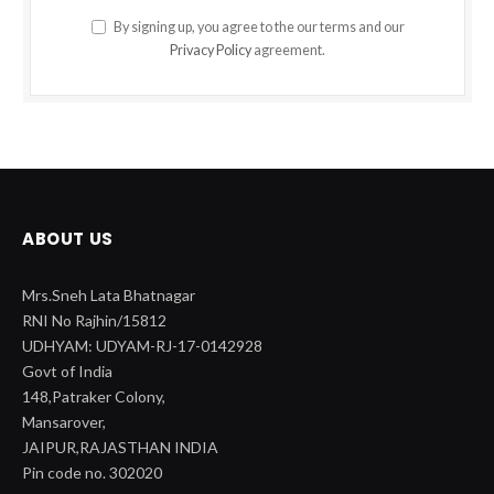
By signing up, you agree to the our terms and our
Privacy Policy
agreement.
ABOUT US
Mrs.Sneh Lata Bhatnagar
RNI No Rajhin/15812
UDHYAM: UDYAM-RJ-17-0142928
Govt of India
148,Patraker Colony,
Mansarover,
JAIPUR,RAJASTHAN INDIA
Pin code no. 302020