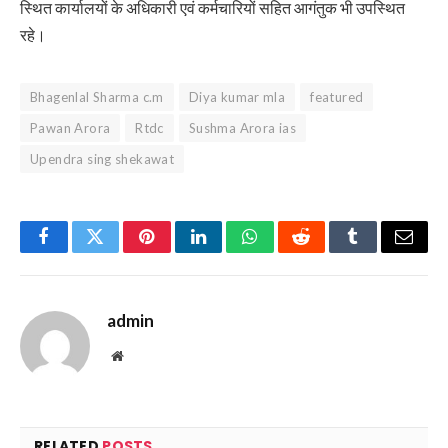
स्थित कार्यालयों के अधिकारी एवं कर्मचारियों सहित आगंतुक भी उपस्थित
रहे।
Bhagenlal Sharma c.m
Diya kumar mla
featured
Pawan Arora
Rtdc
Sushma Arora ias
Upendra sing shekawat
Facebook
Twitter
Pinterest
LinkedIn
WhatsApp
Reddit
Tumblr
Email
admin
Website
RELATED
POSTS