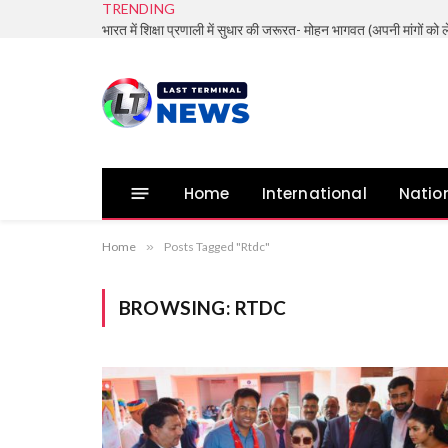
TRENDING
Home
International
Natio
Home
»
Posts Tagged "Rtdc"
BROWSING:
RTDC