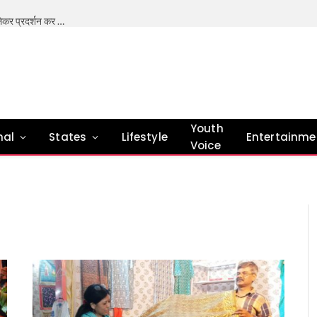
भारत में शिक्षा प्रणाली में सुधार की जरूरत- मोहन भागवत (अपनी मांगों को लेकर प्रदर्शन कर रहे छात्र राष्ट्र विरोधी नहीं है। ) देश के अलग-अलग हिस्सों में पेपर लीक को लेकर जेन जी (नई पीढ़ी) के बढ़ते विरोध के बीच, राष्ट्रीय स्वयंसेवक संघ के प्रमुख मोहन भागवत ने कहा कि उनकी शिकायतें जायज़ हैं और भारत की शिक्षा प्रणाली में सुधार की ज़रूरत है। हाल ही में छात्रों के विरोध-प्रदर्शन और प्रदर्शनकारियों को ‘राष्ट्र-विरोधी’ कहे जाने पर आरएसएस प्रमुख मोहन भागवत ने कहा कि अगर जेन जी विरोध कर रहा है, तो वे राष्ट्र-विरोधी नहीं हैं। वे हमारे ही लोग हैं, हमारी अगली पीढ़ी हैं। मुझे नहीं लगता कि जेन जी ऐसी है। मुझे लगता है कि नई पीढ़ी – जेन जी और जेन अल्फा- हमारी मौजूदा पीढ़ी से ज़्यादा ईमानदार है, और देशभक्ति व सेवा की सच्ची अपील उन पर असर करती है। उन्होंने आगे कहा कि अब, जेन जीऔर जेन अल्फा सवाल पूछते हैं, उन्हें तार्किक जवाब और प्यार चाहिए,लोकतंत्र में यही तरीका है। इसे अंग्रेज़ी में ‘डिबेट’ कहते हैं, हम इसे ‘शास्त्रार्थ’ कहते हैं – वहाँ कोई बहस नहीं होती, बल्कि दो पक्ष होते हैं: ‘पूर्व’ और ‘उत्तर’। हम सभी पहलुओं को देखते हैं और हर किसी का अपना नज़रिया होता है, इसलिए हर विषय पर एक नया पहलू सामने आता है। तो, हमें कई राय और विरोधी राय मिलती हैं, जो मिलकर सच्चाई की पूरी तस्वीर बनाती हैं। ऐसा ज़रूर होना चाहिए। भागवत ने कहा कि मैं यह नहीं कहूँगा कि जेन जी को विरोध नहीं करना चाहिए, लेकिन लोकतंत्र में विरोध करने और काम करने के कुछ तरीके होते हैं। संविधान बनाने वालों ने, और डॉ. बाबासाहेब अंबेडकर के भाषणों में, इस बारे में संकेत दिए गए हैं। इस पर ध्यान दिया जाना चाहिए। हमें यह भी देखना चाहिए कि जेन जी विरोध करने के लिए आवाज़ नहीं उठा रही है, वे ऐसा इसलिए कर रहे हैं क्योंकि उन्हें कुछ दिक्कतें हैं और उन्हें ठीक किया जाना चाहिए। आंदोलन मेरे या आपके ख़िलाफ़ नहीं, बल्कि सिस्टम को सुधारने के लिए होना चाहिए। एक कार्यक्रम में बोलते हुए भागवत ने कहा कि उन्हें पुलिस और प्रदर्शनकारियों के बीच हालिया टकराव के सही हालात के बारे में जानकारी नहीं है, लेकिन युवाओं पर उनका भरोसा अटूट है। भागवत ने कहा कि मैं ‘जेन ज़ेड’ पर आँख बंद करके भरोसा करूँगा। उन्होंने आगे कहा कि उन्हें देश के युवाओं की नीयत और उनकी आकांक्षाओं पर पूरा भरोसा है। उन्होंने कहा कि शिक्षा कोई कमर्शियल बिज़नेस नहीं है। समुदाय की मदद से शिक्षा व्यवस्था को बेहतर बनाया जा सकता है। शिक्षा का आर्थिक बोझ बहुत ज़्यादा है। हमें सतर्क और सक्रिय रहने की ज़रूरत है और सिस्टम का नियमित रूप से आकलन करना होगा। हमें अपने शिक्षकों को भी प्रशिक्षित करने की आवश्यकता है। शिक्षा देना सिर्फ़ सरकार की ज़िम्मेदारी नहीं है, बल्कि यह एक सामाजिक ज़िम्मेदारी भी है – मोहन भागवत
Youth
nal
States
Lifestyle
Entertainme
Voice