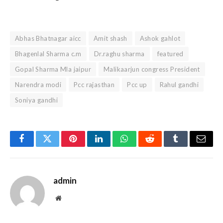
Abhas Bhatnagar aicc
Amit shash
Ashok gahlot
Bhagenlal Sharma c.m
Dr.raghu sharma
featured
Gopal Sharma Mla jaipur
Malikaarjun congress President
Narendra modi
Pcc rajasthan
Pcc up
Rahul gandhi
Soniya gandhi
Facebook
Twitter
Pinterest
LinkedIn
WhatsApp
Reddit
Tumblr
Email
admin
Website