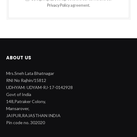
Privacy Policy
agreement.
ABOUT US
Mrs.Sneh Lata Bhatnagar
RNI No Rajhin/15812
UDHYAM: UDYAM-RJ-17-0142928
Govt of India
148,Patraker Colony,
Mansarover,
JAIPUR,RAJASTHAN INDIA
Pin code no. 302020