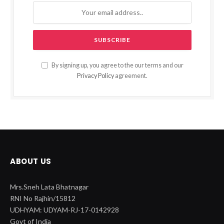
By signing up, you agree to the our terms and our
Privacy Policy
agreement.
ABOUT US
Mrs.Sneh Lata Bhatnagar
RNI No Rajhin/15812
UDHYAM: UDYAM-RJ-17-0142928
Govt of India