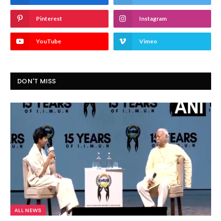
Pinterest
Instagram
YouTube
Vimeo
DON'T MISS
ALL NEWS