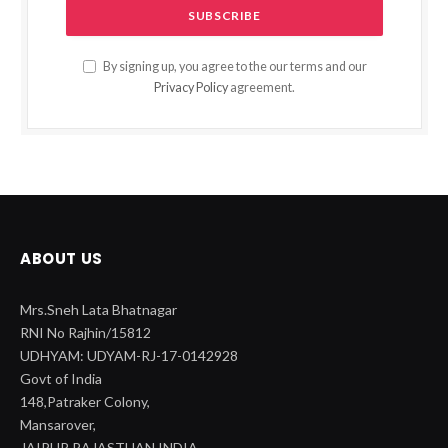
By signing up, you agree to the our terms and our
Privacy Policy
agreement.
ABOUT US
Mrs.Sneh Lata Bhatnagar
RNI No Rajhin/15812
UDHYAM: UDYAM-RJ-17-0142928
Govt of India
148,Patraker Colony,
Mansarover,
JAIPUR,RAJASTHAN INDIA