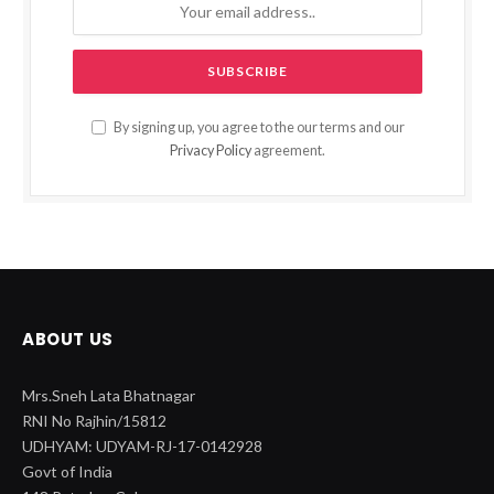
By signing up, you agree to the our terms and our
Privacy Policy
agreement.
ABOUT US
Mrs.Sneh Lata Bhatnagar
RNI No Rajhin/15812
UDHYAM: UDYAM-RJ-17-0142928
Govt of India