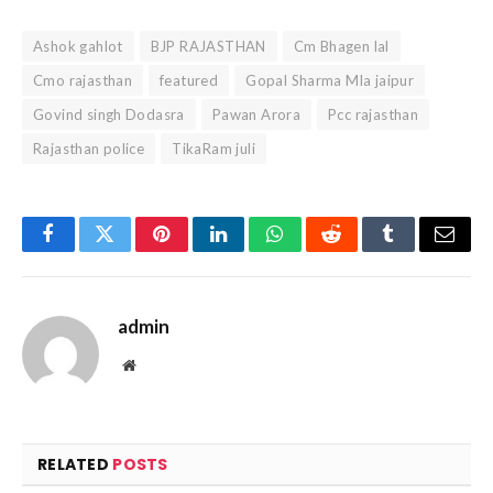
Ashok gahlot
BJP RAJASTHAN
Cm Bhagen lal
Cmo rajasthan
featured
Gopal Sharma Mla jaipur
Govind singh Dodasra
Pawan Arora
Pcc rajasthan
Rajasthan police
TikaRam juli
Facebook
Twitter
Pinterest
LinkedIn
WhatsApp
Reddit
Tumblr
Email
admin
Website
RELATED
POSTS