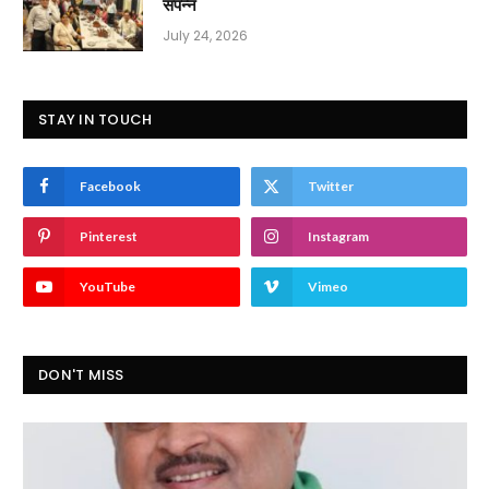
संपन्न
July 24, 2026
STAY IN TOUCH
Facebook
Twitter
Pinterest
Instagram
YouTube
Vimeo
DON'T MISS