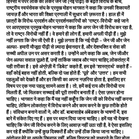
हिस्सों में पेपर लीक को लेकर जेन जी (नई पीढ़ी) के बढ़ते विरोध के बीच,
राष्ट्रीय स्वयंसेवक संघ के प्रमुख मोहन भागवत ने कहा कि उनकी शिकायतें
जायज़ हैं और भारत की शिक्षा प्रणाली में सुधार की ज़रूरत है। हाल ही में
छात्रों के विरोध-प्रदर्शन और प्रदर्शनकारियों को ‘राष्ट्र-विरोधी’ कहे जाने
पर आरएसएस प्रमुख मोहन भागवत ने कहा कि अगर जेन जी विरोध कर रहा है,
तो वे राष्ट्र-विरोधी नहीं हैं। वे हमारे ही लोग हैं, हमारी अगली पीढ़ी हैं। मुझे
नहीं लगता कि जेन जी ऐसी है। मुझे लगता है कि नई पीढ़ी – जेन जी और जेन
अल्फा- हमारी मौजूदा पीढ़ी से ज़्यादा ईमानदार है, और देशभक्ति व सेवा की
सच्ची अपील उन पर असर करती है। उन्होंने आगे कहा कि अब, जेन जीऔर
जेन अल्फा सवाल पूछते हैं, उन्हें तार्किक जवाब और प्यार चाहिए,लोकतंत्र में
यही तरीका है। इसे अंग्रेज़ी में ‘डिबेट’ कहते हैं, हम इसे ‘शास्त्रार्थ’ कहते हैं –
वहाँ कोई बहस नहीं होती, बल्कि दो पक्ष होते हैं: ‘पूर्व’ और ‘उत्तर’। हम सभी
पहलुओं को देखते हैं और हर किसी का अपना नज़रिया होता है, इसलिए हर
विषय पर एक नया पहलू सामने आता है। तो, हमें कई राय और विरोधी राय
मिलती हैं, जो मिलकर सच्चाई की पूरी तस्वीर बनाती हैं। ऐसा ज़रूर होना
चाहिए। भागवत ने कहा कि मैं यह नहीं कहूँगा कि जेन जी को विरोध नहीं करना
चाहिए, लेकिन लोकतंत्र में विरोध करने और काम करने के कुछ तरीके होते
हैं। संविधान बनाने वालों ने, और डॉ. बाबासाहेब अंबेडकर के भाषणों में, इस
बारे में संकेत दिए गए हैं। इस पर ध्यान दिया जाना चाहिए। हमें यह भी देखना
चाहिए कि जेन जी विरोध करने के लिए आवाज़ नहीं उठा रही है, वे ऐसा इसलिए
कर रहे हैं क्योंकि उन्हें कुछ दिक्कतें हैं और उन्हें ठीक किया जाना चाहिए।
आंदोलन मेरे या आपके ख़िलाफ़ नहीं, बल्कि सिस्टम को सुधारने के लिए होना