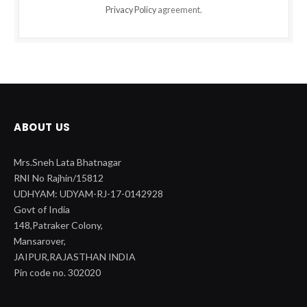
Privacy Policy
agreement.
ABOUT US
Mrs.Sneh Lata Bhatnagar
RNI No Rajhin/15812
UDHYAM: UDYAM-RJ-17-0142928
Govt of India
148,Patraker Colony,
Mansarover,
JAIPUR,RAJASTHAN INDIA
Pin code no. 302020