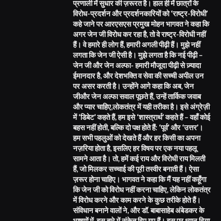
प्रणाली में सुधार की ज़रूरत है। हाल ही में छात्रों के
विरोध-प्रदर्शन और प्रदर्शनकारियों को ‘राष्ट्र-विरोधी’
कहे जाने पर आरएसएस प्रमुख मोहन भागवत ने कहा कि
अगर जेन जी विरोध कर रहा है, तो वे राष्ट्र-विरोधी नहीं
हैं। वे हमारे ही लोग हैं, हमारी अगली पीढ़ी हैं। मुझे नहीं
लगता कि जेन जी ऐसी है। मुझे लगता है कि नई पीढ़ी –
जेन जी और जेन अल्फा- हमारी मौजूदा पीढ़ी से ज़्यादा
ईमानदार है, और देशभक्ति व सेवा की सच्ची अपील उन
पर असर करती है। उन्होंने आगे कहा कि अब, जेन
जीऔर जेन अल्फा सवाल पूछते हैं, उन्हें तार्किक जवाब
और प्यार चाहिए,लोकतंत्र में यही तरीका है। इसे अंग्रेज़ी
में ‘डिबेट’ कहते हैं, हम इसे ‘शास्त्रार्थ’ कहते हैं – वहाँ कोई
बहस नहीं होती, बल्कि दो पक्ष होते हैं: ‘पूर्व’ और ‘उत्तर’।
हम सभी पहलुओं को देखते हैं और हर किसी का अपना
नज़रिया होता है, इसलिए हर विषय पर एक नया पहलू
सामने आता है। तो, हमें कई राय और विरोधी राय मिलती
हैं, जो मिलकर सच्चाई की पूरी तस्वीर बनाती हैं। ऐसा
ज़रूर होना चाहिए। भागवत ने कहा कि मैं यह नहीं कहूँगा
कि जेन जी को विरोध नहीं करना चाहिए, लेकिन लोकतंत्र
में विरोध करने और काम करने के कुछ तरीके होते हैं।
संविधान बनाने वालों ने, और डॉ. बाबासाहेब अंबेडकर के
भाषणों में, इस बारे में संकेत दिए गए हैं। इस पर ध्यान दिया