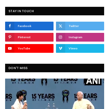
STAY IN TOUCH
Facebook
Twitter
Pinterest
Instagram
YouTube
Vimeo
DON'T MISS