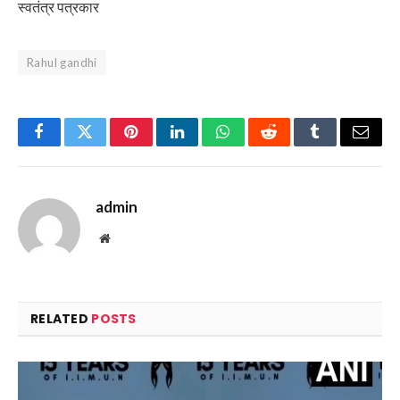
स्वतंत्र पत्रकार
Rahul gandhi
Facebook
Twitter
Pinterest
LinkedIn
WhatsApp
Reddit
Tumblr
Email
admin
Website
RELATED
POSTS