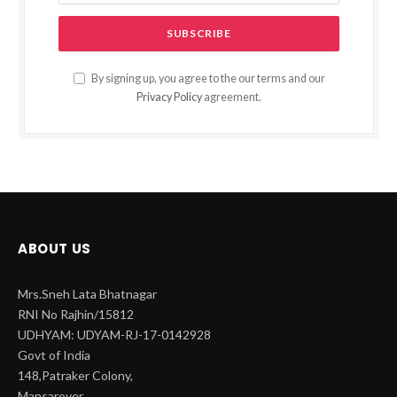
By signing up, you agree to the our terms and our
Privacy Policy
agreement.
ABOUT US
Mrs.Sneh Lata Bhatnagar
RNI No Rajhin/15812
UDHYAM: UDYAM-RJ-17-0142928
Govt of India
148,Patraker Colony,
Mansarover,