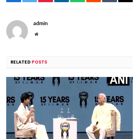
Facebook
Twitter
Pinterest
LinkedIn
WhatsApp
Reddit
Tumblr
Email
admin
Website
RELATED
POSTS