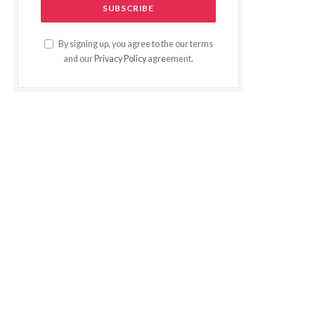
By signing up, you agree to the our terms
and our
Privacy Policy
agreement.