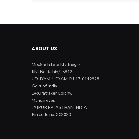
ABOUT US
Mrs.Sneh Lata Bhatnagar
RNI No Rajhin/15812
UDHYAM: UDYAM-RJ-17-0142928
Govt of India
148,Patraker Colony,
Mansarover,
JAIPUR,RAJASTHAN INDIA
Pin code no. 302020