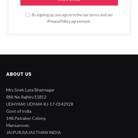
By signing up, you agree to the our terms and our
Privacy Policy
agreement.
ABOUT US
Mrs.Sneh Lata Bhatnagar
RNI No Rajhin/15812
UDHYAM: UDYAM-RJ-17-0142928
Govt of India
148,Patraker Colony,
Mansarover,
JAIPUR,RAJASTHAN INDIA