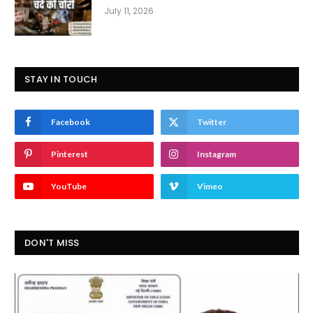
July 11, 2026
STAY IN TOUCH
Facebook
Twitter
Pinterest
Instagram
YouTube
Vimeo
DON'T MISS