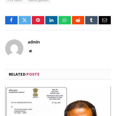
Pcc delhi
Rahul gandhi
Facebook
Twitter
Pinterest
LinkedIn
WhatsApp
Reddit
Tumblr
Email
admin
Website
RELATED
POSTS