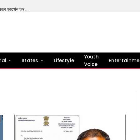
भारत में शिक्षा प्रणाली में सुधार की जरूरत- मोहन भागवत (अपनी मांगों को लेकर प्रदर्शन कर रहे छात्र राष्ट्र विरोधी नहीं है। ) देश के अलग-अलग हिस्सों में पेपर लीक को लेकर जेन जी (नई पीढ़ी) के बढ़ते विरोध के बीच, राष्ट्रीय स्वयंसेवक संघ के प्रमुख मोहन भागवत ने कहा कि उनकी शिकायतें जायज़ हैं और भारत की शिक्षा प्रणाली में सुधार की ज़रूरत है। हाल ही में छात्रों के विरोध-प्रदर्शन और प्रदर्शनकारियों को ‘राष्ट्र-विरोधी’ कहे जाने पर आरएसएस प्रमुख मोहन भागवत ने कहा कि अगर जेन जी विरोध कर रहा है, तो वे राष्ट्र-विरोधी नहीं हैं। वे हमारे ही लोग हैं, हमारी अगली पीढ़ी हैं। मुझे नहीं लगता कि जेन जी ऐसी है। मुझे लगता है कि नई पीढ़ी – जेन जी और जेन अल्फा- हमारी मौजूदा पीढ़ी से ज़्यादा ईमानदार है, और देशभक्ति व सेवा की सच्ची अपील उन पर असर करती है। उन्होंने आगे कहा कि अब, जेन जीऔर जेन अल्फा सवाल पूछते हैं, उन्हें तार्किक जवाब और प्यार चाहिए,लोकतंत्र में यही तरीका है। इसे अंग्रेज़ी में ‘डिबेट’ कहते हैं, हम इसे ‘शास्त्रार्थ’ कहते हैं – वहाँ कोई बहस नहीं होती, बल्कि दो पक्ष होते हैं: ‘पूर्व’ और ‘उत्तर’। हम सभी पहलुओं को देखते हैं और हर किसी का अपना नज़रिया होता है, इसलिए हर विषय पर एक नया पहलू सामने आता है। तो, हमें कई राय और विरोधी राय मिलती हैं, जो मिलकर सच्चाई की पूरी तस्वीर बनाती हैं। ऐसा ज़रूर होना चाहिए। भागवत ने कहा कि मैं यह नहीं कहूँगा कि जेन जी को विरोध नहीं करना चाहिए, लेकिन लोकतंत्र में विरोध करने और काम करने के कुछ तरीके होते हैं। संविधान बनाने वालों ने, और डॉ. बाबासाहेब अंबेडकर के भाषणों में, इस बारे में संकेत दिए गए हैं। इस पर ध्यान दिया जाना चाहिए। हमें यह भी देखना चाहिए कि जेन जी विरोध करने के लिए आवाज़ नहीं उठा रही है, वे ऐसा इसलिए कर रहे हैं क्योंकि उन्हें कुछ दिक्कतें हैं और उन्हें ठीक किया जाना चाहिए। आंदोलन मेरे या आपके ख़िलाफ़ नहीं, बल्कि सिस्टम को सुधारने के लिए होना चाहिए। एक कार्यक्रम में बोलते हुए भागवत ने कहा कि उन्हें पुलिस और प्रदर्शनकारियों के बीच हालिया टकराव के सही हालात के बारे में जानकारी नहीं है, लेकिन युवाओं पर उनका भरोसा अटूट है। भागवत ने कहा कि मैं ‘जेन ज़ेड’ पर आँख बंद करके भरोसा करूँगा। उन्होंने आगे कहा कि उन्हें देश के युवाओं की नीयत और उनकी आकांक्षाओं पर पूरा भरोसा है। उन्होंने कहा कि शिक्षा कोई कमर्शियल बिज़नेस नहीं है। समुदाय की मदद से शिक्षा व्यवस्था को बेहतर बनाया जा सकता है। शिक्षा का आर्थिक बोझ बहुत ज़्यादा है। हमें सतर्क और सक्रिय रहने की ज़रूरत है और सिस्टम का नियमित रूप से आकलन करना होगा। हमें अपने शिक्षकों को भी प्रशिक्षित करने की आवश्यकता है। शिक्षा देना सिर्फ़ सरकार की ज़िम्मेदारी नहीं है, बल्कि यह एक सामाजिक ज़िम्मेदारी भी है – मोहन भागवत
Youth
nal
States
Lifestyle
Entertainme
Voice