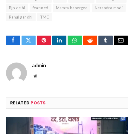
Bjp delhi
featured
Mamta banergee
Nerandra modi
Rahul gandhi
TMC
Facebook
Twitter
Pinterest
LinkedIn
WhatsApp
Reddit
Tumblr
Email
admin
Website
RELATED
POSTS