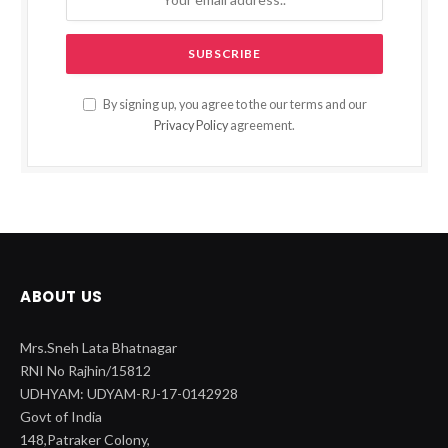
By signing up, you agree to the our terms and our
Privacy Policy
agreement.
ABOUT US
Mrs.Sneh Lata Bhatnagar
RNI No Rajhin/15812
UDHYAM: UDYAM-RJ-17-0142928
Govt of India
148,Patraker Colony,