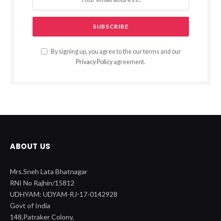
By signing up, you agree to the our terms and our
Privacy Policy
agreement.
ABOUT US
Mrs.Sneh Lata Bhatnagar
RNI No Rajhin/15812
UDHYAM: UDYAM-RJ-17-0142928
Govt of India
148,Patraker Colony,