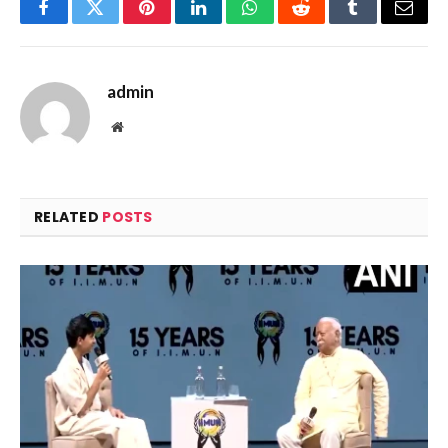
Facebook
Twitter
Pinterest
LinkedIn
WhatsApp
Reddit
Tumblr
Email
admin
Website
RELATED
POSTS