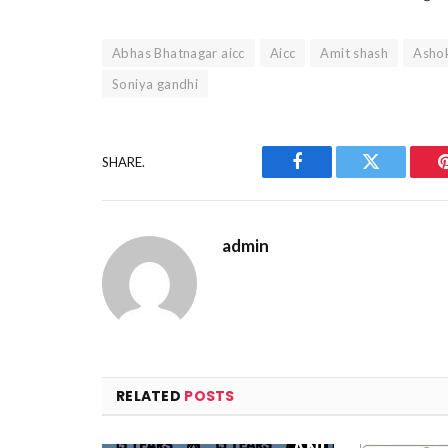
Abhas Bhatnagar aicc
Aicc
Amit shash
Ashok
Soniya gandhi
SHARE.
Facebook
Twitter
admin
RELATED
POSTS