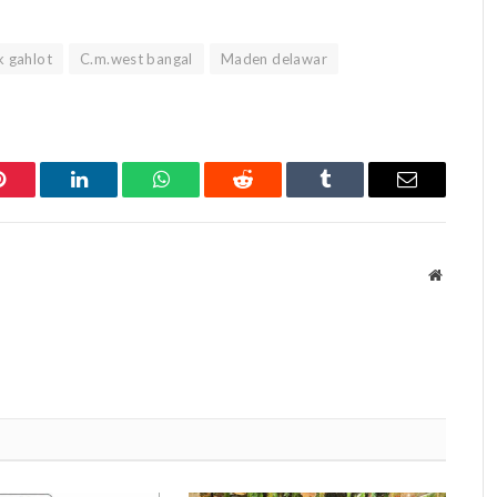
 gahlot
C.m.west bangal
Maden delawar
Pinterest
LinkedIn
WhatsApp
Reddit
Tumblr
Email
Website