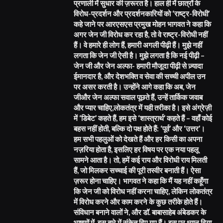
प्रणाली में सुधार की ज़रूरत है। हाल ही में छात्रों के
विरोध-प्रदर्शन और प्रदर्शनकारियों को ‘राष्ट्र-विरोधी’
कहे जाने पर आरएसएस प्रमुख मोहन भागवत ने कहा कि
अगर जेन जी विरोध कर रहा है, तो वे राष्ट्र-विरोधी नहीं
हैं। वे हमारे ही लोग हैं, हमारी अगली पीढ़ी हैं। मुझे नहीं
लगता कि जेन जी ऐसी है। मुझे लगता है कि नई पीढ़ी –
जेन जी और जेन अल्फा- हमारी मौजूदा पीढ़ी से ज़्यादा
ईमानदार है, और देशभक्ति व सेवा की सच्ची अपील उन
पर असर करती है। उन्होंने आगे कहा कि अब, जेन
जीऔर जेन अल्फा सवाल पूछते हैं, उन्हें तार्किक जवाब
और प्यार चाहिए,लोकतंत्र में यही तरीका है। इसे अंग्रेज़ी
में ‘डिबेट’ कहते हैं, हम इसे ‘शास्त्रार्थ’ कहते हैं – वहाँ कोई
बहस नहीं होती, बल्कि दो पक्ष होते हैं: ‘पूर्व’ और ‘उत्तर’।
हम सभी पहलुओं को देखते हैं और हर किसी का अपना
नज़रिया होता है, इसलिए हर विषय पर एक नया पहलू
सामने आता है। तो, हमें कई राय और विरोधी राय मिलती
हैं, जो मिलकर सच्चाई की पूरी तस्वीर बनाती हैं। ऐसा
ज़रूर होना चाहिए। भागवत ने कहा कि मैं यह नहीं कहूँगा
कि जेन जी को विरोध नहीं करना चाहिए, लेकिन लोकतंत्र
में विरोध करने और काम करने के कुछ तरीके होते हैं।
संविधान बनाने वालों ने, और डॉ. बाबासाहेब अंबेडकर के
भाषणों में, इस बारे में संकेत दिए गए हैं। इस पर ध्यान दिया