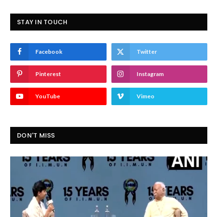
STAY IN TOUCH
Facebook
Twitter
Pinterest
Instagram
YouTube
Vimeo
DON'T MISS