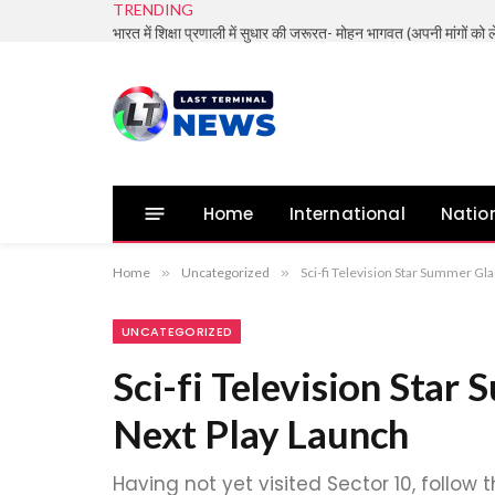
TRENDING
Home
International
Natio
Home
»
Uncategorized
»
Sci-fi Television Star Summer Gl
UNCATEGORIZED
Sci-fi Television Sta
Next Play Launch
Having not yet visited Sector 10, follow 