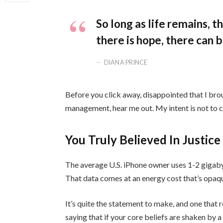
So long as life remains, 
there is hope, there can b
DIANA PRINCE
Before you click away, disappointed that I bro
management, hear me out. My intent is not to cr
You Truly Believed In Justice
The average U.S. iPhone owner uses 1-2 gigaby
That data comes at an energy cost that’s opaque
It’s quite the statement to make, and one tha
saying that if your core beliefs are shaken by 