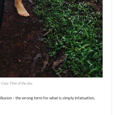
 Cozy Time of the day.
 illusion – the wrong term for what is simply infatuation,