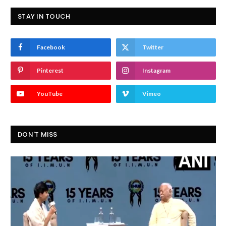
STAY IN TOUCH
Facebook
Twitter
Pinterest
Instagram
YouTube
Vimeo
DON'T MISS