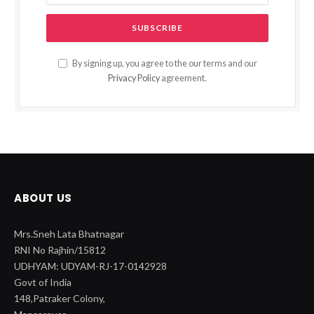
By signing up, you agree to the our terms and our
Privacy Policy
agreement.
ABOUT US
Mrs.Sneh Lata Bhatnagar
RNI No Rajhin/15812
UDHYAM: UDYAM-RJ-17-0142928
Govt of India
148,Patraker Colony,