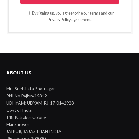
By signing up, you agree to the our terms and our
Privacy Policy
agreement.
ABOUT US
Mrs.Sneh Lata Bhatnagar
RNI No Rajhin/15812
UDHYAM: UDYAM-RJ-17-0142928
Govt of India
148,Patraker Colony,
Mansarover,
JAIPUR,RAJASTHAN INDIA
Pin code no. 302020