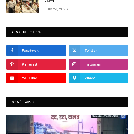
संपन्न
July 24, 2026
STAY IN TOUCH
Facebook
Twitter
Pinterest
Instagram
YouTube
Vimeo
DON'T MISS