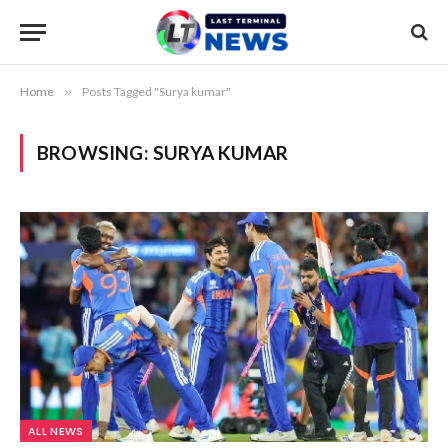
Home
»
Posts Tagged "Surya kumar"
BROWSING:
SURYA KUMAR
ALL NEWS