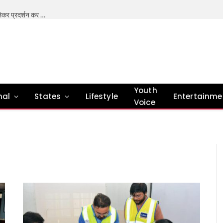
भारत में शिक्षा प्रणाली में सुधार की जरूरत- मोहन भागवत (अपनी मांगों को लेकर प्रदर्शन कर रहे छात्र राष्ट्र विरोधी नहीं है। ) देश के अलग-अलग हिस्सों में पेपर लीक को लेकर जेन जी (नई पीढ़ी) के बढ़ते विरोध के बीच, राष्ट्रीय स्वयंसेवक संघ के प्रमुख मोहन भागवत ने कहा कि उनकी शिकायतें जायज़ हैं और भारत की शिक्षा प्रणाली में सुधार की ज़रूरत है। हाल ही में छात्रों के विरोध-प्रदर्शन और प्रदर्शनकारियों को ‘राष्ट्र-विरोधी’ कहे जाने पर आरएसएस प्रमुख मोहन भागवत ने कहा कि अगर जेन जी विरोध कर रहा है, तो वे राष्ट्र-विरोधी नहीं हैं। वे हमारे ही लोग हैं, हमारी अगली पीढ़ी हैं। मुझे नहीं लगता कि जेन जी ऐसी है। मुझे लगता है कि नई पीढ़ी – जेन जी और जेन अल्फा- हमारी मौजूदा पीढ़ी से ज़्यादा ईमानदार है, और देशभक्ति व सेवा की सच्ची अपील उन पर असर करती है। उन्होंने आगे कहा कि अब, जेन जीऔर जेन अल्फा सवाल पूछते हैं, उन्हें तार्किक जवाब और प्यार चाहिए,लोकतंत्र में यही तरीका है। इसे अंग्रेज़ी में ‘डिबेट’ कहते हैं, हम इसे ‘शास्त्रार्थ’ कहते हैं – वहाँ कोई बहस नहीं होती, बल्कि दो पक्ष होते हैं: ‘पूर्व’ और ‘उत्तर’। हम सभी पहलुओं को देखते हैं और हर किसी का अपना नज़रिया होता है, इसलिए हर विषय पर एक नया पहलू सामने आता है। तो, हमें कई राय और विरोधी राय मिलती हैं, जो मिलकर सच्चाई की पूरी तस्वीर बनाती हैं। ऐसा ज़रूर होना चाहिए। भागवत ने कहा कि मैं यह नहीं कहूँगा कि जेन जी को विरोध नहीं करना चाहिए, लेकिन लोकतंत्र में विरोध करने और काम करने के कुछ तरीके होते हैं। संविधान बनाने वालों ने, और डॉ. बाबासाहेब अंबेडकर के भाषणों में, इस बारे में संकेत दिए गए हैं। इस पर ध्यान दिया जाना चाहिए। हमें यह भी देखना चाहिए कि जेन जी विरोध करने के लिए आवाज़ नहीं उठा रही है, वे ऐसा इसलिए कर रहे हैं क्योंकि उन्हें कुछ दिक्कतें हैं और उन्हें ठीक किया जाना चाहिए। आंदोलन मेरे या आपके ख़िलाफ़ नहीं, बल्कि सिस्टम को सुधारने के लिए होना चाहिए। एक कार्यक्रम में बोलते हुए भागवत ने कहा कि उन्हें पुलिस और प्रदर्शनकारियों के बीच हालिया टकराव के सही हालात के बारे में जानकारी नहीं है, लेकिन युवाओं पर उनका भरोसा अटूट है। भागवत ने कहा कि मैं ‘जेन ज़ेड’ पर आँख बंद करके भरोसा करूँगा। उन्होंने आगे कहा कि उन्हें देश के युवाओं की नीयत और उनकी आकांक्षाओं पर पूरा भरोसा है। उन्होंने कहा कि शिक्षा कोई कमर्शियल बिज़नेस नहीं है। समुदाय की मदद से शिक्षा व्यवस्था को बेहतर बनाया जा सकता है। शिक्षा का आर्थिक बोझ बहुत ज़्यादा है। हमें सतर्क और सक्रिय रहने की ज़रूरत है और सिस्टम का नियमित रूप से आकलन करना होगा। हमें अपने शिक्षकों को भी प्रशिक्षित करने की आवश्यकता है। शिक्षा देना सिर्फ़ सरकार की ज़िम्मेदारी नहीं है, बल्कि यह एक सामाजिक ज़िम्मेदारी भी है – मोहन भागवत
Youth
nal
States
Lifestyle
Entertainme
Voice