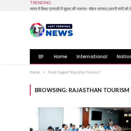
TRENDING
Home
International
Natio
Home
»
Posts Tagged "Rajasthan Tourism"
BROWSING:
RAJASTHAN TOURISM