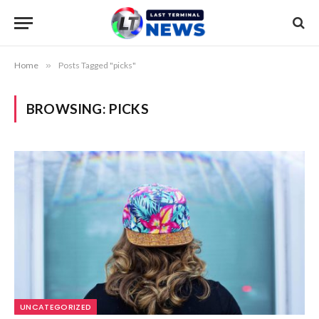
Home
»
Posts Tagged "picks"
BROWSING:
PICKS
UNCATEGORIZED