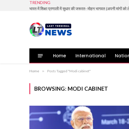
TRENDING
Home
International
Natio
Home
»
Posts Tagged "Modi cabinet"
BROWSING:
MODI CABINET