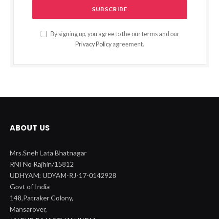
By signing up, you agree to the our terms and our
Privacy Policy
agreement.
ABOUT US
Mrs.Sneh Lata Bhatnagar
RNI No Rajhin/15812
UDHYAM: UDYAM-RJ-17-0142928
Govt of India
148,Patraker Colony,
Mansarover,