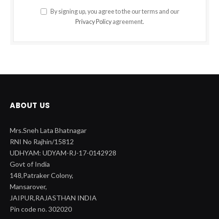
By signing up, you agree to the our terms and our
Privacy Policy
agreement.
ABOUT US
Mrs.Sneh Lata Bhatnagar
RNI No Rajhin/15812
UDHYAM: UDYAM-RJ-17-0142928
Govt of India
148,Patraker Colony,
Mansarover,
JAIPUR,RAJASTHAN INDIA
Pin code no. 302020