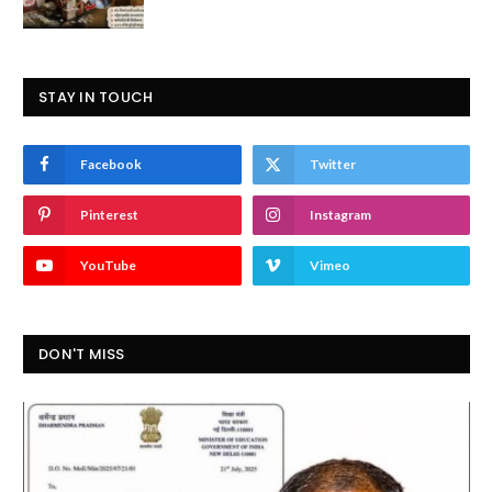
STAY IN TOUCH
Facebook
Twitter
Pinterest
Instagram
YouTube
Vimeo
DON'T MISS