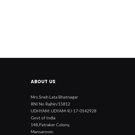
ABOUT US
Mrs.Sneh Lata Bhatnagar
RNI No Rajhin/15812
UDHYAM: UDYAM-RJ-17-0142928
Govt of India
148,Patraker Colony,
Mansarover,