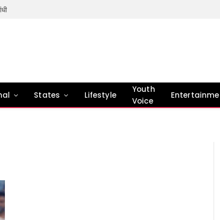
ंधी
Youth
nal
States
Lifestyle
Entertainme
Voice