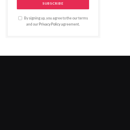
By signing up, you agree to the our terms
and our
Privacy Policy
agreement.