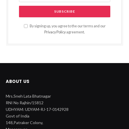
By signing up, you agree to the our terms and our
Privacy Policy
agreement.
ABOUT US
Mrs.Sneh Lata Bhatnagar
RNI No Rajhin/15812
UDHYAM: UDYAM-RJ-17-0142928
Govt of India
148,Patraker Colony,