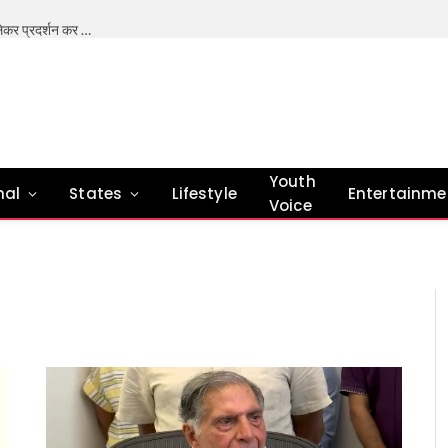
भारत में शिक्षा प्रणाली में सुधार की जरूरत- मोहन भागवत (अपनी मांगों को लेकर प्रदर्शन कर रहे छात्र राष्ट्र विरोधी नहीं है। ) देश के अलग-अलग हिस्सों में पेपर लीक को लेकर जेन जी (नई पीढ़ी) के बढ़ते विरोध के बीच, राष्ट्रीय स्वयंसेवक संघ के प्रमुख मोहन भागवत ने कहा कि उनकी शिकायतें जायज़ हैं और भारत की शिक्षा प्रणाली में सुधार की ज़रूरत है। हाल ही में छात्रों के विरोध-प्रदर्शन और प्रदर्शनकारियों को ‘राष्ट्र-विरोधी’ कहे जाने पर आरएसएस प्रमुख मोहन भागवत ने कहा कि अगर जेन जी विरोध कर रहा है, तो वे राष्ट्र-विरोधी नहीं हैं। वे हमारे ही लोग हैं, हमारी अगली पीढ़ी हैं। मुझे नहीं लगता कि जेन जी ऐसी है। मुझे लगता है कि नई पीढ़ी – जेन जी और जेन अल्फा- हमारी मौजूदा पीढ़ी से ज़्यादा ईमानदार है, और देशभक्ति व सेवा की सच्ची अपील उन पर असर करती है। उन्होंने आगे कहा कि अब, जेन जीऔर जेन अल्फा सवाल पूछते हैं, उन्हें तार्किक जवाब और प्यार चाहिए,लोकतंत्र में यही तरीका है। इसे अंग्रेज़ी में ‘डिबेट’ कहते हैं, हम इसे ‘शास्त्रार्थ’ कहते हैं – वहाँ कोई बहस नहीं होती, बल्कि दो पक्ष होते हैं: ‘पूर्व’ और ‘उत्तर’। हम सभी पहलुओं को देखते हैं और हर किसी का अपना नज़रिया होता है, इसलिए हर विषय पर एक नया पहलू सामने आता है। तो, हमें कई राय और विरोधी राय मिलती हैं, जो मिलकर सच्चाई की पूरी तस्वीर बनाती हैं। ऐसा ज़रूर होना चाहिए। भागवत ने कहा कि मैं यह नहीं कहूँगा कि जेन जी को विरोध नहीं करना चाहिए, लेकिन लोकतंत्र में विरोध करने और काम करने के कुछ तरीके होते हैं। संविधान बनाने वालों ने, और डॉ. बाबासाहेब अंबेडकर के भाषणों में, इस बारे में संकेत दिए गए हैं। इस पर ध्यान दिया जाना चाहिए। हमें यह भी देखना चाहिए कि जेन जी विरोध करने के लिए आवाज़ नहीं उठा रही है, वे ऐसा इसलिए कर रहे हैं क्योंकि उन्हें कुछ दिक्कतें हैं और उन्हें ठीक किया जाना चाहिए। आंदोलन मेरे या आपके ख़िलाफ़ नहीं, बल्कि सिस्टम को सुधारने के लिए होना चाहिए। एक कार्यक्रम में बोलते हुए भागवत ने कहा कि उन्हें पुलिस और प्रदर्शनकारियों के बीच हालिया टकराव के सही हालात के बारे में जानकारी नहीं है, लेकिन युवाओं पर उनका भरोसा अटूट है। भागवत ने कहा कि मैं ‘जेन ज़ेड’ पर आँख बंद करके भरोसा करूँगा। उन्होंने आगे कहा कि उन्हें देश के युवाओं की नीयत और उनकी आकांक्षाओं पर पूरा भरोसा है। उन्होंने कहा कि शिक्षा कोई कमर्शियल बिज़नेस नहीं है। समुदाय की मदद से शिक्षा व्यवस्था को बेहतर बनाया जा सकता है। शिक्षा का आर्थिक बोझ बहुत ज़्यादा है। हमें सतर्क और सक्रिय रहने की ज़रूरत है और सिस्टम का नियमित रूप से आकलन करना होगा। हमें अपने शिक्षकों को भी प्रशिक्षित करने की आवश्यकता है। शिक्षा देना सिर्फ़ सरकार की ज़िम्मेदारी नहीं है, बल्कि यह एक सामाजिक ज़िम्मेदारी भी है – मोहन भागवत
Youth
nal
States
Lifestyle
Entertainme
Voice