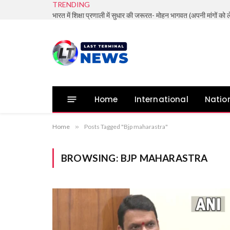
TRENDING
Home
International
Natio
Home
»
Posts Tagged "Bjp maharastra"
BROWSING:
BJP MAHARASTRA