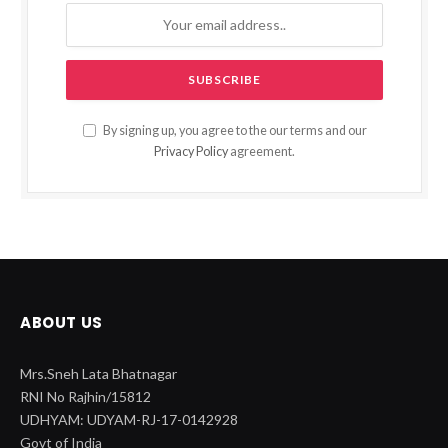
By signing up, you agree to the our terms and our
Privacy Policy
agreement.
ABOUT US
Mrs.Sneh Lata Bhatnagar
RNI No Rajhin/15812
UDHYAM: UDYAM-RJ-17-0142928
Govt of India