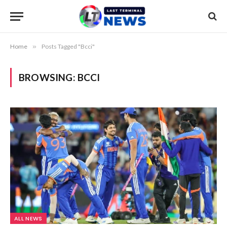
Home
»
Posts Tagged "Bcci"
BROWSING:
BCCI
ALL NEWS