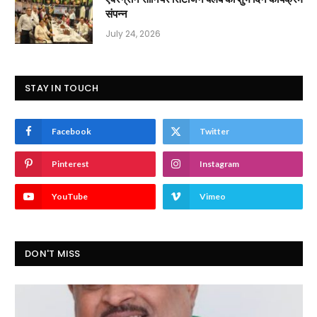
संपन्न
July 24, 2026
STAY IN TOUCH
Facebook
Twitter
Pinterest
Instagram
YouTube
Vimeo
DON'T MISS