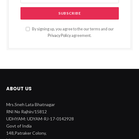
By signing up, you agree to the our terms and our
Privacy Policy
agreement.
ABOUT US
Mrs.Sneh Lata Bhatnagar
RNI No Rajhin/15812
UDHYAM: UDYAM-RJ-17-0142928
Govt of India
148,Patraker Colony,