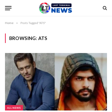
Home
»
Posts Tagged "ATS"
BROWSING:
ATS
ALL NEWS