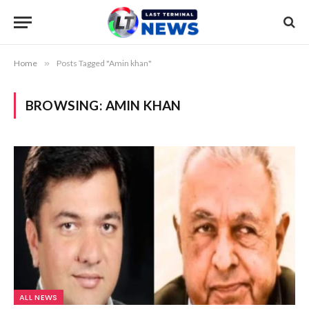
Home
»
Posts Tagged "Amin khan"
BROWSING:
AMIN KHAN
ALL NEWS