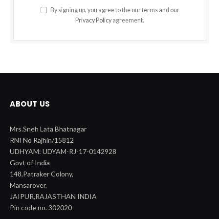
By signing up, you agree to the our terms and our
Privacy Policy
agreement.
ABOUT US
Mrs.Sneh Lata Bhatnagar
RNI No Rajhin/15812
UDHYAM: UDYAM-RJ-17-0142928
Govt of India
148,Patraker Colony,
Mansarover,
JAIPUR,RAJASTHAN INDIA
Pin code no. 302020