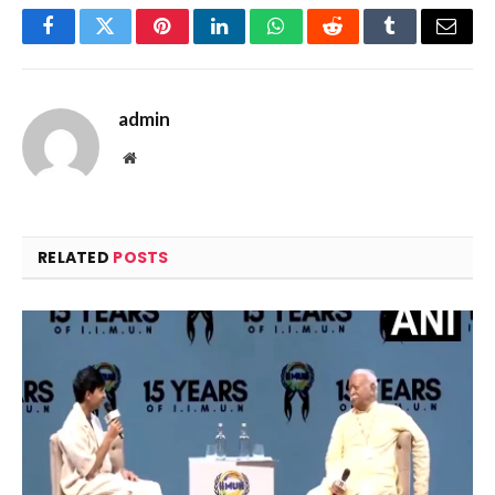
Facebook
Twitter
Pinterest
LinkedIn
WhatsApp
Reddit
Tumblr
Email
admin
Website
RELATED
POSTS