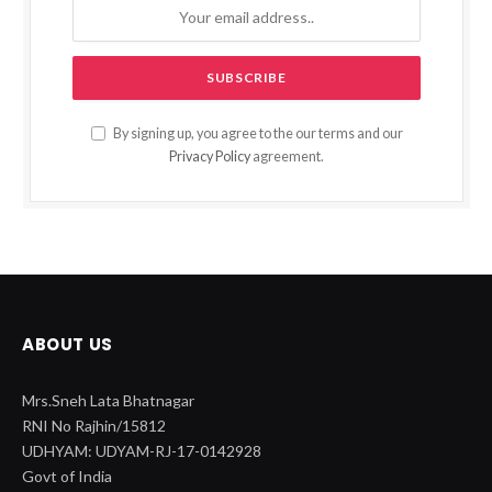
By signing up, you agree to the our terms and our
Privacy Policy
agreement.
ABOUT US
Mrs.Sneh Lata Bhatnagar
RNI No Rajhin/15812
UDHYAM: UDYAM-RJ-17-0142928
Govt of India