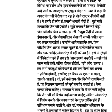
प्रणाली में सुधार की ज़रूरत है। हाल ही में छात्रों के
विरोध-प्रदर्शन और प्रदर्शनकारियों को ‘राष्ट्र-विरोधी’
कहे जाने पर आरएसएस प्रमुख मोहन भागवत ने कहा कि
अगर जेन जी विरोध कर रहा है, तो वे राष्ट्र-विरोधी नहीं
हैं। वे हमारे ही लोग हैं, हमारी अगली पीढ़ी हैं। मुझे नहीं
लगता कि जेन जी ऐसी है। मुझे लगता है कि नई पीढ़ी –
जेन जी और जेन अल्फा- हमारी मौजूदा पीढ़ी से ज़्यादा
ईमानदार है, और देशभक्ति व सेवा की सच्ची अपील उन
पर असर करती है। उन्होंने आगे कहा कि अब, जेन
जीऔर जेन अल्फा सवाल पूछते हैं, उन्हें तार्किक जवाब
और प्यार चाहिए,लोकतंत्र में यही तरीका है। इसे अंग्रेज़ी
में ‘डिबेट’ कहते हैं, हम इसे ‘शास्त्रार्थ’ कहते हैं – वहाँ कोई
बहस नहीं होती, बल्कि दो पक्ष होते हैं: ‘पूर्व’ और ‘उत्तर’।
हम सभी पहलुओं को देखते हैं और हर किसी का अपना
नज़रिया होता है, इसलिए हर विषय पर एक नया पहलू
सामने आता है। तो, हमें कई राय और विरोधी राय मिलती
हैं, जो मिलकर सच्चाई की पूरी तस्वीर बनाती हैं। ऐसा
ज़रूर होना चाहिए। भागवत ने कहा कि मैं यह नहीं कहूँगा
कि जेन जी को विरोध नहीं करना चाहिए, लेकिन लोकतंत्र
में विरोध करने और काम करने के कुछ तरीके होते हैं।
संविधान बनाने वालों ने, और डॉ. बाबासाहेब अंबेडकर के
भाषणों में, इस बारे में संकेत दिए गए हैं। इस पर ध्यान दिया