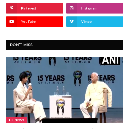
Pinterest
Instagram
YouTube
Vimeo
DON'T MISS
ALL NEWS