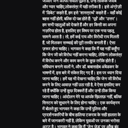
जीऔर जेन अल्फा सवाल पूछते हैं, उन्हें तार्किक जवाब
और प्यार चाहिए,लोकतंत्र में यही तरीका है। इसे अंग्रेज़ी
में ‘डिबेट’ कहते हैं, हम इसे ‘शास्त्रार्थ’ कहते हैं – वहाँ कोई
बहस नहीं होती, बल्कि दो पक्ष होते हैं: ‘पूर्व’ और ‘उत्तर’।
हम सभी पहलुओं को देखते हैं और हर किसी का अपना
नज़रिया होता है, इसलिए हर विषय पर एक नया पहलू
सामने आता है। तो, हमें कई राय और विरोधी राय मिलती
हैं, जो मिलकर सच्चाई की पूरी तस्वीर बनाती हैं। ऐसा
ज़रूर होना चाहिए। भागवत ने कहा कि मैं यह नहीं कहूँगा
कि जेन जी को विरोध नहीं करना चाहिए, लेकिन लोकतंत्र
में विरोध करने और काम करने के कुछ तरीके होते हैं।
संविधान बनाने वालों ने, और डॉ. बाबासाहेब अंबेडकर के
भाषणों में, इस बारे में संकेत दिए गए हैं। इस पर ध्यान दिया
जाना चाहिए। हमें यह भी देखना चाहिए कि जेन जी विरोध
करने के लिए आवाज़ नहीं उठा रही है, वे ऐसा इसलिए कर
रहे हैं क्योंकि उन्हें कुछ दिक्कतें हैं और उन्हें ठीक किया
जाना चाहिए। आंदोलन मेरे या आपके ख़िलाफ़ नहीं, बल्कि
सिस्टम को सुधारने के लिए होना चाहिए। एक कार्यक्रम
में बोलते हुए भागवत ने कहा कि उन्हें पुलिस और
प्रदर्शनकारियों के बीच हालिया टकराव के सही हालात के
बारे में जानकारी नहीं है, लेकिन युवाओं पर उनका भरोसा
अटूट है। भागवत ने कहा कि मैं ‘जेन ज़ेड’ पर आँख बंद