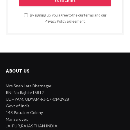
By signing up, you agree to the our terms and our
Privacy Policy
agreement.
ABOUT US
Mrs.Sneh Lata Bhatnagar
RNI No Rajhin/15812
UDHYAM: UDYAM-RJ-17-0142928
Govt of India
148,Patraker Colony,
Mansarover,
JAIPUR,RAJASTHAN INDIA